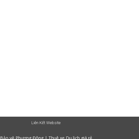
Liên Kết Website
Bảo vệ Phương Đông
|
Thuê xe Du lịch giá rẻ