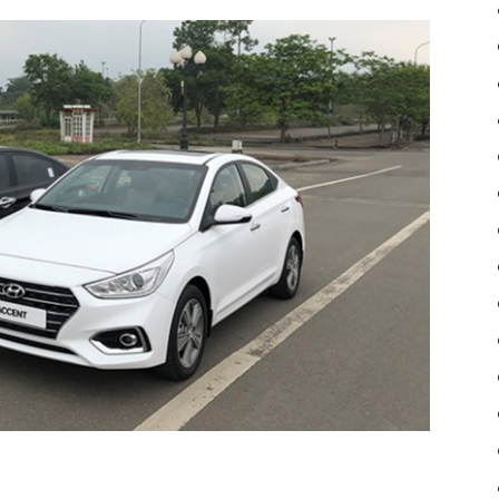
xetulai|
xe
tu
lai|