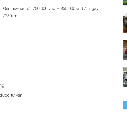
Giá thuê xe từ : 750.000 vnd – 850.000 vnd /1 ngày
/250km
–
0912686666
áng
|
 được tư vấn