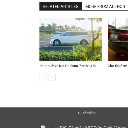
RELATED ARTICLES
MORE FROM AUTHOR
cho thuê xe Kia Sedona 7 chỗ tự lái
Cho thuê xe k
Trụ sở chính
Đ/C:
Tầng 2 số 87 Trần Quốc Vượng,