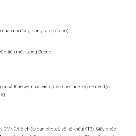
Xe
c nhận nơi đang công tác (nếu có)
oặc tiền mặt tương đương.
Tự
 giá cả thuê xe, nhân viên (bên cho thuê xe) sẽ đến tận
àng.
Lái
giấy CMND/hộ chiếu(bản photo), sổ hộ khẩu(KT3), Giấy phép