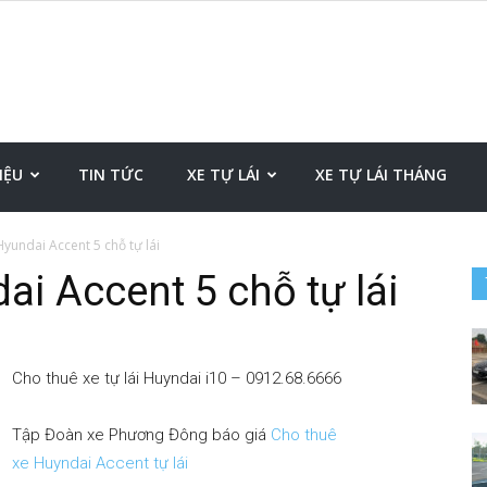
Xe
IỆU
TIN TỨC
XE TỰ LÁI
XE TỰ LÁI THÁNG
yundai Accent 5 chỗ tự lái
ai Accent 5 chỗ tự lái
tự
Cho thuê xe tự lái Huyndai i10 – 0912.68.6666
lái
Tập Đoàn xe Phương Đông báo giá
Cho thuê
xe Huyndai Accent tự lái