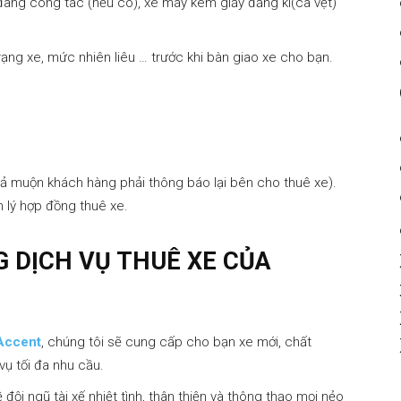
đang công tác (nếu có), xe máy kèm giấy đăng kí(cà vẹt)
Phương
rạng xe, mức nhiên liêu … trước khi bàn giao xe cho bạn.
Đông
trả muộn khách hàng phải thông báo lại bên cho thuê xe).
h lý hợp đồng thuê xe.
G DỊCH VỤ THUÊ XE CỦA
Accent
, chúng tôi sẽ cung cấp cho bạn xe mới, chất
 vụ tối đa nhu cầu.
đội ngũ tài xế nhiệt tình, thân thiện và thông thạo mọi nẻo