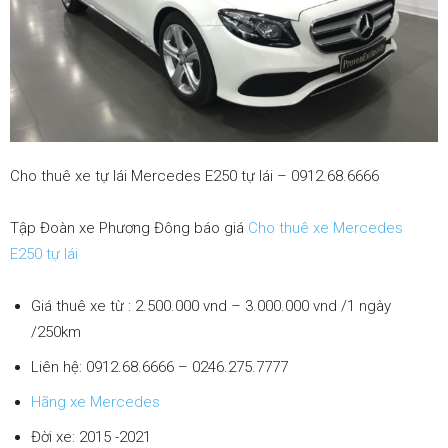
0912686666
|
Cho thuê xe tự lái Mercedes E250 tự lái – 0912.68.6666
xetulai|
Tập Đoàn xe Phương Đông báo giá
Cho thuê xe Mercedes
E250 tự lái
xe
Giá thuê xe từ : 2.500.000 vnd – 3.000.000 vnd /1 ngày
/250km
tu
Liên hệ: 0912.68.6666 – 0246.275.7777
Hãng xe Mercedes
Đời xe: 2015 -2021