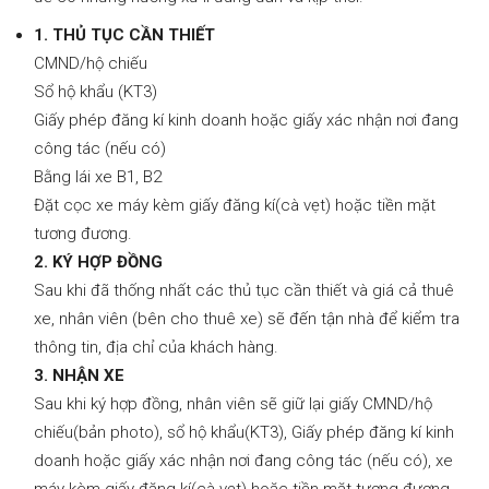
1. THỦ TỤC CẦN THIẾT
CMND/hộ chiếu
Sổ hộ khẩu (KT3)
Giấy phép đăng kí kinh doanh hoặc giấy xác nhận nơi đang
công tác (nếu có)
Bằng lái xe B1, B2
Đặt cọc xe máy kèm giấy đăng kí(cà vẹt) hoặc tiền mặt
tương đương.
2. KÝ HỢP ĐỒNG
Sau khi đã thống nhất các thủ tục cần thiết và giá cả thuê
xe, nhân viên (bên cho thuê xe) sẽ đến tận nhà để kiểm tra
thông tin, địa chỉ của khách hàng.
3. NHẬN XE
Sau khi ký hợp đồng, nhân viên sẽ giữ lại giấy CMND/hộ
chiếu(bản photo), sổ hộ khẩu(KT3), Giấy phép đăng kí kinh
doanh hoặc giấy xác nhận nơi đang công tác (nếu có), xe