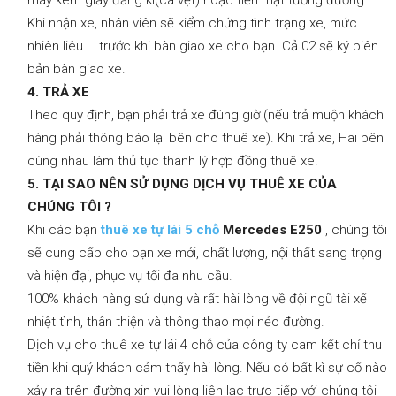
máy kèm giấy đăng kí(cà vẹt) hoặc tiền mặt tương đương
Khi nhận xe, nhân viên sẽ kiểm chứng tình trạng xe, mức
nhiên liêu … trước khi bàn giao xe cho bạn. Cả 02 sẽ ký biên
bản bàn giao xe.
4. TRẢ XE
Theo quy định, bạn phải trả xe đúng giờ (nếu trả muộn khách
hàng phải thông báo lại bên cho thuê xe). Khi trả xe, Hai bên
cùng nhau làm thủ tục thanh lý hợp đồng thuê xe.
5. TẠI SAO NÊN SỬ DỤNG DỊCH VỤ THUÊ XE CỦA
CHÚNG TÔI ?
Khi các bạn
thuê xe tự
lái
5
chỗ
Mercedes E250
, chúng tôi
sẽ cung cấp cho bạn xe mới, chất lượng, nội thất sang trọng
và hiện đại, phục vụ tối đa nhu cầu.
100% khách hàng sử dụng và rất hài lòng về đội ngũ tài xế
nhiệt tình, thân thiện và thông thạo mọi nẻo đường.
Dịch vụ cho thuê xe tự lái 4 chỗ của công ty cam kết chỉ thu
tiền khi quý khách cảm thấy hài lòng. Nếu có bất kì sự cố nào
xảy ra trên đường xin vui lòng liên lạc trực tiếp với chúng tôi