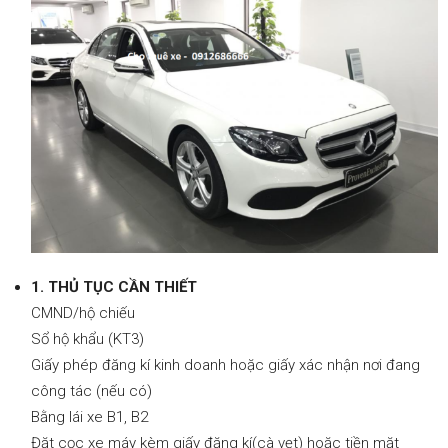
Đông
1. THỦ TỤC CẦN THIẾT
CMND/hộ chiếu
Sổ hộ khẩu (KT3)
Giấy phép đăng kí kinh doanh hoặc giấy xác nhận nơi đang
công tác (nếu có)
Bằng lái xe B1, B2
Đặt cọc xe máy kèm giấy đăng kí(cà vẹt) hoặc tiền mặt